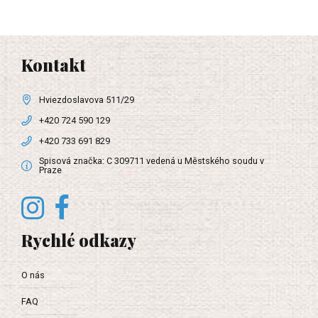
Kontakt
Hviezdoslavova 511/29
+420 724 590 129
+420 733 691 829
Spisová značka: C 309711 vedená u Městského soudu v
Praze
Rychlé odkazy
O nás
FAQ