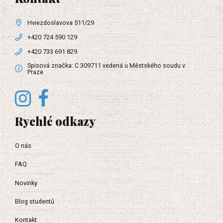
Hviezdoslavova 511/29
+420 724 590 129
+420 733 691 829
Spisová značka: C 309711 vedená u Městského soudu v
Praze
Rychlé odkazy
O nás
FAQ
Novinky
Blog studentů
Kontakt