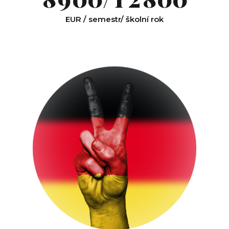
9
0
2
3
9
EUR / semestr/ školní rok
0
3
4
0
4
5
5
6
6
7
7
8
8
9
9
0