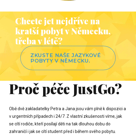
0
Chcete jet nejdříve na
kratší pobyt v Německu,
třeba v létě?
ZKUSTE NAŠE JAZYKOVÉ
POBYTY V NĚMECKU.
Proč péče JustGo?
Obě dvě zakladatelky Petra a Jana jsou vám plně k dispozici a
v urgentních případech i 24/7. Z vlastní zkušenosti víme, jak
se cítí rodiče, kteří posílají děti na tak dlouhou dobu do
zahraničí i jak se cítí student před i během svého pobytu.