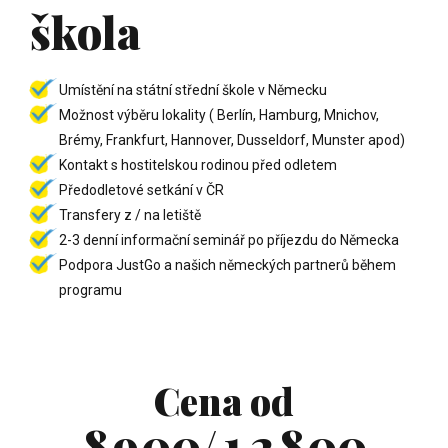
0
1
2
2
0
2
2
škola
0
4
1
2
3
3
1
3
3
5
Umístění na státní střední škole v Německu
2
3
4
4
2
4
4
Možnost výběru lokality ( Berlín, Hamburg, Mnichov,
6
Brémy, Frankfurt, Hannover, Dusseldorf, Munster apod)
3
4
5
5
3
5
5
Kontakt s hostitelskou rodinou před odletem
7
Předodletové setkání v ČR
4
5
6
6
4
6
6
Transfery z / na letiště
8
2-3 denní informační seminář po příjezdu do Německa
5
6
7
7
5
7
7
Podpora JustGo a našich německých partnerů během
9
programu
6
7
8
8
0
6
8
8
0
7
8
9
9
0
1
7
9
9
Cena od
8
9
0
0
/
1
2
8
0
0