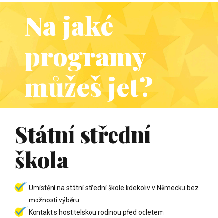
Na jaké
programy
můžeš jet?
0
0
0
0
0
Státní střední
0
1
1
1
1
1
škola
1
2
2
2
0
2
2
0
2
3
3
3
1
3
3
Umístění na státní střední škole kdekoliv v Německu bez
možnosti výběru
Kontakt s hostitelskou rodinou před odletem