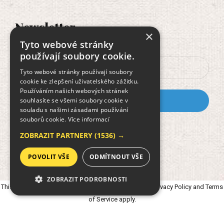
Newsletter
×
Tyto webové stránky
používají soubory cookie.
Tyto webové stránky používají soubory
cookie ke zlepšení uživatelského zážitku.
Používáním našich webových stránek
souhlasíte se všemi soubory cookie v
souladu s našimi zásadami používání
souborů cookie.
Více informací
Dokument GDPR
ZOBRAZIT PARTNERY
(1536) →
POVOLIT VŠE
ODMÍTNOUT VŠE
ZOBRAZIT PODROBNOSTI
This site is protected by reCAPTCHA and the Google
Privacy Policy
and
Terms
NEZBYTNĚ NUTNÉ SOUBORY
of Service
apply.
VÝKONOVÉ SOUBORY