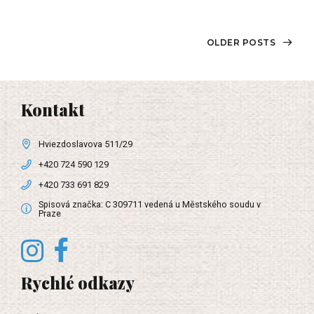
OLDER POSTS
Kontakt
Hviezdoslavova 511/29
+420 724 590 129
+420 733 691 829
Spisová značka: C 309711 vedená u Městského soudu v
Praze
Rychlé odkazy