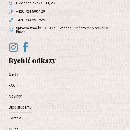
Hviezdoslavova 511/29
+420 724 590 129
+420 733 691 829
Spisová značka: C 309711 vedená u Městského soudu v
Praze
Rychlé odkazy
O nás
FAQ
Novinky
Blog studentů
Kontakt
GDPR