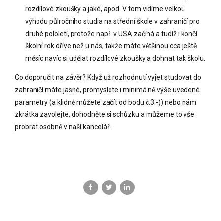
rozdílové zkoušky a jaké, apod. V tom vidíme velkou
výhodu půlročního studia na střední škole v zahraničí pro
druhé pololetí, protože např. v USA začíná a tudíž i končí
školní rok dříve než u nás, takže máte většinou cca ještě
měsíc navíc si udělat rozdílové zkoušky a dohnat tak školu.
Co doporučit na závěr? Když už rozhodnutí vyjet studovat do
zahraničí máte jasné, promyslete i minimálně výše uvedené
parametry (a klidně můžete začít od bodu č.3:-)) nebo nám
zkrátka zavolejte, dohodněte si schůzku a můžeme to vše
probrat osobně v naší kanceláři.