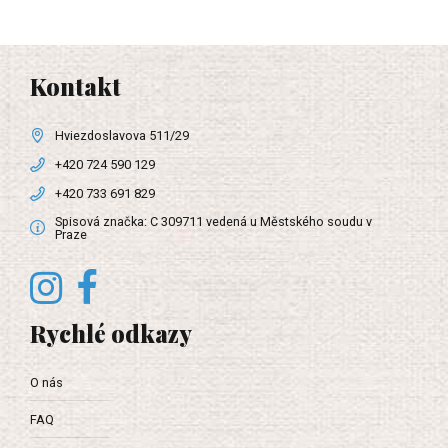
Kontakt
Hviezdoslavova 511/29
+420 724 590 129
+420 733 691 829
Spisová značka: C 309711 vedená u Městského soudu v
Praze
Rychlé odkazy
O nás
FAQ