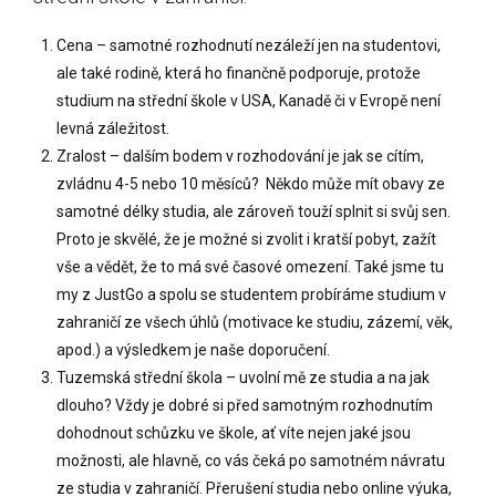
Cena – samotné rozhodnutí nezáleží jen na studentovi,
ale také rodině, která ho finančně podporuje, protože
studium na střední škole v USA, Kanadě či v Evropě není
levná záležitost.
Zralost – dalším bodem v rozhodování je jak se cítím,
zvládnu 4-5 nebo 10 měsíců?
Někdo může mít obavy ze
samotné délky studia, ale zároveň touží splnit si svůj sen.
Proto je skvělé, že je možné si zvolit i kratší pobyt, zažít
vše a vědět, že to má své časové omezení. Také jsme tu
my z JustGo a spolu se studentem probíráme studium v
zahraničí ze všech úhlů (motivace ke studiu, zázemí, věk,
apod.) a výsledkem je naše doporučení.
Tuzemská střední škola – uvolní mě ze studia a na jak
dlouho? Vždy je dobré si před samotným rozhodnutím
dohodnout schůzku ve škole, ať víte nejen jaké jsou
možnosti, ale hlavně, co vás čeká po samotném návratu
ze studia v zahraničí. Přerušení studia nebo online výuka,