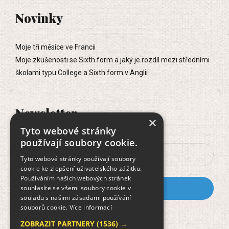
Novinky
Moje tři měsíce ve Francii
Moje zkušenosti se Sixth form a jaký je rozdíl mezi středními
školami typu College a Sixth form v Anglii
Newsletter
×
Tyto webové stránky
používají soubory cookie.
Tyto webové stránky používají soubory
cookie ke zlepšení uživatelského zážitku.
Používáním našich webových stránek
souhlasíte se všemi soubory cookie v
souladu s našimi zásadami používání
souborů cookie.
Více informací
Dokument GDPR
ZOBRAZIT PARTNERY
(1536) →