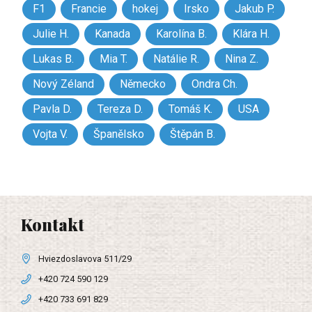
F1
Francie
hokej
Irsko
Jakub P.
Julie H.
Kanada
Karolína B.
Klára H.
Lukas B.
Mia T.
Natálie R.
Nina Z.
Nový Zéland
Německo
Ondra Ch.
Pavla D.
Tereza D.
Tomáš K.
USA
Vojta V.
Španělsko
Štěpán B.
Kontakt
Hviezdoslavova 511/29
+420 724 590 129
+420 733 691 829