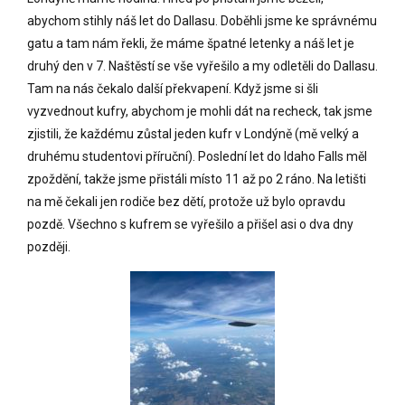
abychom stihly náš let do Dallasu. Doběhli jsme ke správnému
gatu a tam nám řekli, že máme špatné letenky a náš let je
druhý den v 7. Naštěstí se vše vyřešilo a my odletěli do Dallasu.
Tam na nás čekalo další překvapení. Když jsme si šli
vyzvednout kufry, abychom je mohli dát na recheck, tak jsme
zjistili, že každému zůstal jeden kufr v Londýně (mě velký a
druhému studentovi příruční). Poslední let do Idaho Falls měl
zpoždění, takže jsme přistáli místo 11 až po 2 ráno. Na letišti
na mě čekali jen rodiče bez dětí, protože už bylo opravdu
pozdě. Všechno s kufrem se vyřešilo a přišel asi o dva dny
později.