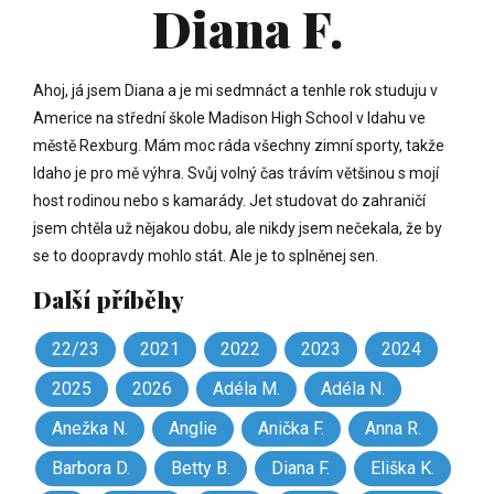
Diana F.
Ahoj, já jsem Diana a je mi sedmnáct a tenhle rok studuju v
Americe na střední škole Madison High School v Idahu ve
městě Rexburg. Mám moc ráda všechny zimní sporty, takže
Idaho je pro mě výhra. Svůj volný čas trávím většinou s mojí
host rodinou nebo s kamarády. Jet studovat do zahraničí
jsem chtěla už nějakou dobu, ale nikdy jsem nečekala, že by
se to doopravdy mohlo stát. Ale je to splněnej sen.
Další příběhy
22/23
2021
2022
2023
2024
2025
2026
Adéla M.
Adéla N.
Anežka N.
Anglie
Anička F.
Anna R.
Barbora D.
Betty B.
Diana F.
Eliška K.