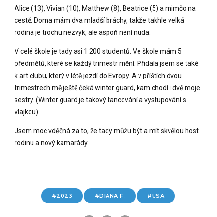
Alice (13), Vivian (10), Matthew (8), Beatrice (5) a mimčo na
cestě. Doma mám dva mladší bráchy, takže takhle velká
rodina je trochu nezvyk, ale aspoň není nuda.
V celé škole je tady asi 1 200 studentů. Ve škole mám 5
předmětů, které se každý trimestr mění. Přidala jsem se také
k art clubu, který v létě jezdí do Evropy. A v příštích dvou
trimestrech mě ještě čeká winter guard, kam chodí i dvě moje
sestry. (Winter guard je takový tancování a vystupování s
vlajkou)
Jsem moc vděčná za to, že tady můžu být a mít skvělou host
rodinu a nový kamarády.
2023
DIANA F.
USA