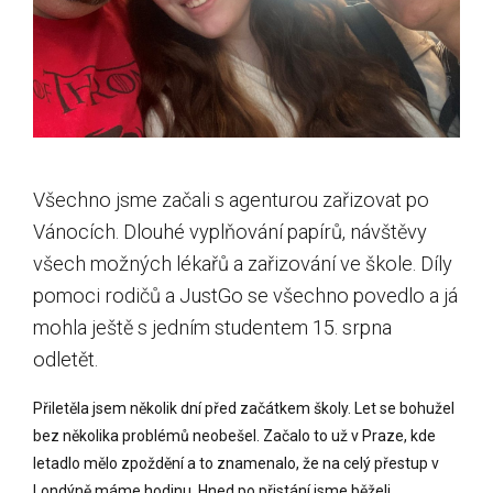
Všechno jsme začali s agenturou zařizovat po
Vánocích. Dlouhé vyplňování papírů, návštěvy
všech možných lékařů a zařizování ve škole. Díly
pomoci rodičů a JustGo se všechno povedlo a já
mohla ještě s jedním studentem 15. srpna
odletět.
Přiletěla jsem několik dní před začátkem školy. Let se bohužel
bez několika problémů neobešel. Začalo to už v Praze, kde
letadlo mělo zpoždění a to znamenalo, že na celý přestup v
Londýně máme hodinu. Hned po přistání jsme běželi,