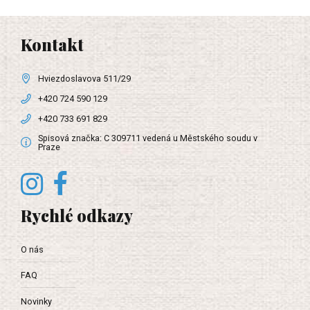
Kontakt
Hviezdoslavova 511/29
+420 724 590 129
+420 733 691 829
Spisová značka: C 309711 vedená u Městského soudu v
Praze
Rychlé odkazy
O nás
FAQ
Novinky