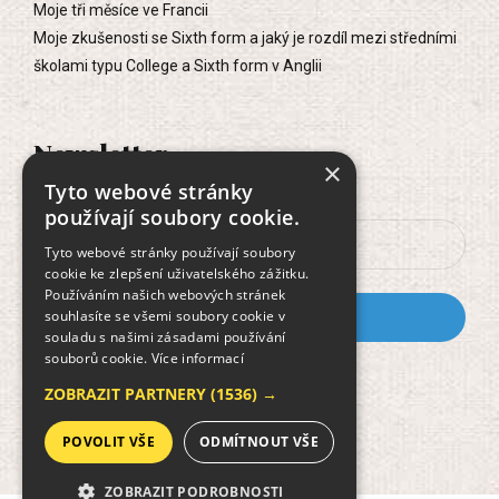
Moje tři měsíce ve Francii
Moje zkušenosti se Sixth form a jaký je rozdíl mezi středními
školami typu College a Sixth form v Anglii
Newsletter
×
Tyto webové stránky
používají soubory cookie.
Tyto webové stránky používají soubory
cookie ke zlepšení uživatelského zážitku.
Používáním našich webových stránek
souhlasíte se všemi soubory cookie v
souladu s našimi zásadami používání
souborů cookie.
Více informací
Dokument GDPR
ZOBRAZIT PARTNERY
(1536) →
POVOLIT VŠE
ODMÍTNOUT VŠE
ZOBRAZIT PODROBNOSTI