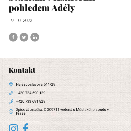
pohledem Adély
19. 10. 2023
Kontakt
Hviezdoslavova 511/29
+420 724 590 129
+420 733 691 829
Spisová značka: C 309711 vedená u Městského soudu v
Praze