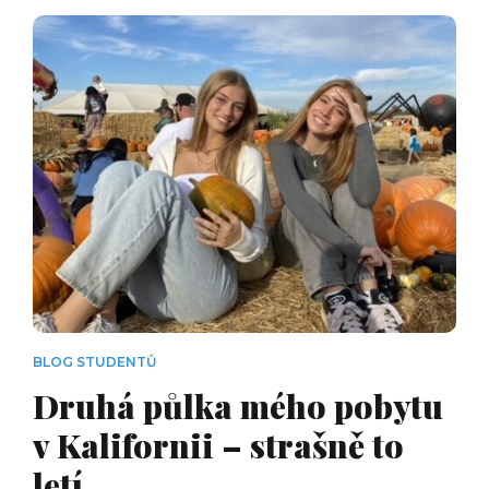
BLOG STUDENTŮ
Druhá půlka mého pobytu
v Kalifornii – strašně to
letí…