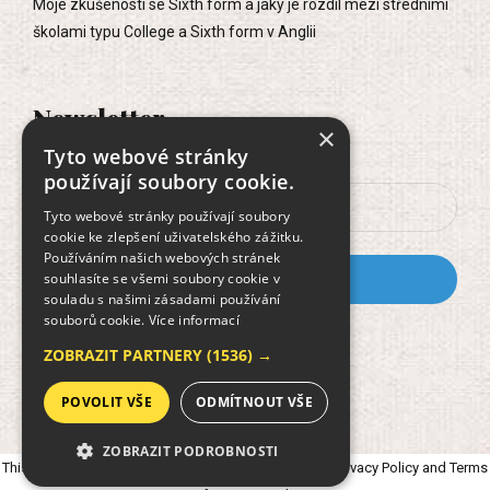
Moje zkušenosti se Sixth form a jaký je rozdíl mezi středními
školami typu College a Sixth form v Anglii
Newsletter
×
Tyto webové stránky
používají soubory cookie.
Tyto webové stránky používají soubory
cookie ke zlepšení uživatelského zážitku.
Používáním našich webových stránek
souhlasíte se všemi soubory cookie v
souladu s našimi zásadami používání
souborů cookie.
Více informací
Dokument GDPR
ZOBRAZIT PARTNERY
(1536) →
POVOLIT VŠE
ODMÍTNOUT VŠE
ZOBRAZIT PODROBNOSTI
This site is protected by reCAPTCHA and the Google
Privacy Policy
and
Terms