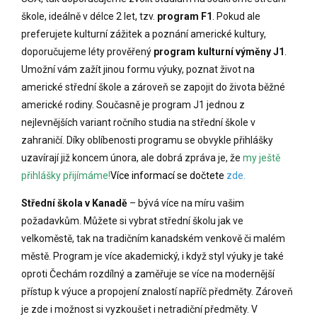
škole, ideálně v délce 2 let, tzv.
program F1
. Pokud ale
preferujete kulturní zážitek a poznání americké kultury,
doporučujeme léty prověřený
program kulturní výměny J1
.
Umožní vám zažít jinou formu výuky, poznat život na
americké střední škole a zároveň se zapojit do života běžné
americké rodiny. Současně je program J1 jednou z
nejlevnějších variant ročního studia na střední škole v
zahraničí. Díky oblíbenosti programu se obvykle přihlášky
uzavírají již koncem února, ale
dobrá zpráva je, že
my ještě
přihlášky přijímáme!
Více informací se dočtete
zde.
Střední škola v Kanadě
– bývá více na míru vašim
požadavkům. Můžete si vybrat střední školu jak ve
velkoměstě, tak na tradičním kanadském venkově či malém
městě. Program je více akademický, i když styl výuky je také
oproti Čechám rozdílný a zaměřuje se více na modernější
přístup k výuce a propojení znalostí napříč předměty. Zároveň
je zde i možnost si vyzkoušet i netradiční předměty. V