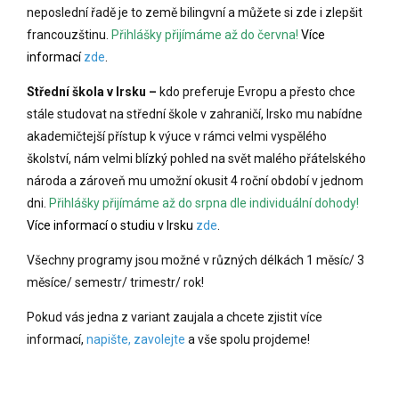
neposlední řadě je to země bilingvní a můžete si zde i zlepšit
francouzštinu.
Přihlášky přijímáme až do června!
Více
informací
zde
.
Střední škola v Irsku –
kdo preferuje Evropu a přesto chce
stále studovat na střední škole v zahraničí, Irsko mu nabídne
akademičtejší přístup k výuce v rámci velmi vyspělého
školství, nám velmi blízký pohled na svět malého přátelského
národa a zároveň mu umožní okusit 4 roční období v jednom
dni.
Přihlášky přijímáme až do srpna dle individuální dohody!
Více informací o studiu v Irsku
zde
.
Všechny programy jsou možné v různých délkách 1 měsíc/ 3
měsíce/ semestr/ trimestr/ rok!
Pokud vás jedna z variant zaujala a chcete zjistit více
informací,
napište, zavolejte
a vše spolu projdeme!