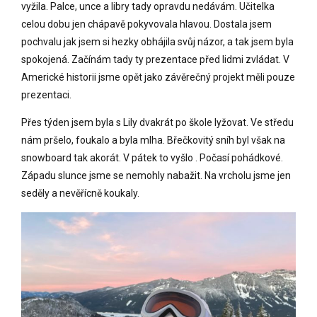
vyžila. Palce, unce a libry tady opravdu nedávám. Učitelka
celou dobu jen chápavě pokyvovala hlavou. Dostala jsem
pochvalu jak jsem si hezky obhájila svůj názor, a tak jsem byla
spokojená. Začínám tady ty prezentace před lidmi zvládat. V
Americké historii jsme opět jako závěrečný projekt měli pouze
prezentaci.
Přes týden jsem byla s Lily dvakrát po škole lyžovat. Ve středu
nám pršelo, foukalo a byla mlha. Břečkovitý sníh byl však na
snowboard tak akorát. V pátek to vyšlo . Počasí pohádkové.
Západu slunce jsme se nemohly nabažit. Na vrcholu jsme jen
seděly a nevěřícně koukaly.