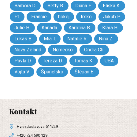
Barbora D.
Betty B.
Diana F.
Eliška K.
F1
Francie
hokej
Irsko
Jakub P.
Julie H.
Kanada
Karolína B.
Klára H.
Lukas B.
Mia T.
Natálie R.
Nina Z.
Nový Zéland
Německo
Ondra Ch.
Pavla D.
Tereza D.
Tomáš K.
USA
Vojta V.
Španělsko
Štěpán B.
Kontakt
Hviezdoslavova 511/29
+420 724 590 129