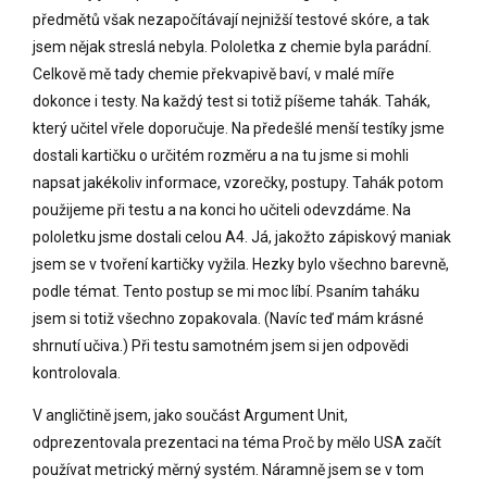
předmětů však nezapočítávají nejnižší testové skóre, a tak
jsem nějak streslá nebyla. Pololetka z chemie byla parádní.
Celkově mě tady chemie překvapivě baví, v malé míře
dokonce i testy. Na každý test si totiž píšeme tahák. Tahák,
který učitel vřele doporučuje. Na předešlé menší testíky jsme
dostali kartičku o určitém rozměru a na tu jsme si mohli
napsat jakékoliv informace, vzorečky, postupy. Tahák potom
použijeme při testu a na konci ho učiteli odevzdáme. Na
pololetku jsme dostali celou A4. Já, jakožto zápiskový maniak
jsem se v tvoření kartičky vyžila. Hezky bylo všechno barevně,
podle témat. Tento postup se mi moc líbí. Psaním taháku
jsem si totiž všechno zopakovala. (Navíc teď mám krásné
shrnutí učiva.) Při testu samotném jsem si jen odpovědi
kontrolovala.
V angličtině jsem, jako součást Argument Unit,
odprezentovala prezentaci na téma Proč by mělo USA začít
používat metrický měrný systém. Náramně jsem se v tom