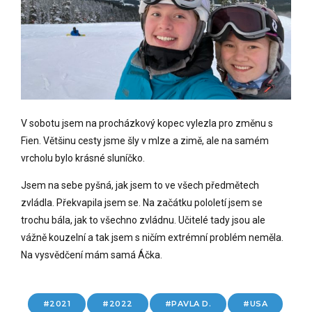
V sobotu jsem na procházkový kopec vylezla pro změnu s
Fien. Většinu cesty jsme šly v mlze a zimě, ale na samém
vrcholu bylo krásné sluníčko.
Jsem na sebe pyšná, jak jsem to ve všech předmětech
zvládla. Překvapila jsem se. Na začátku pololetí jsem se
trochu bála, jak to všechno zvládnu. Učitelé tady jsou ale
vážně kouzelní a tak jsem s ničím extrémní problém neměla.
Na vysvědčení mám samá Áčka.
2021
2022
PAVLA D.
USA