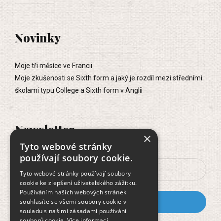
Novinky
Moje tři měsíce ve Francii
Moje zkušenosti se Sixth form a jaký je rozdíl mezi středními
školami typu College a Sixth form v Anglii
Newsletter
×
Tyto webové stránky
používají soubory cookie.
Tyto webové stránky používají soubory
cookie ke zlepšení uživatelského zážitku.
Používáním našich webových stránek
souhlasíte se všemi soubory cookie v
souladu s našimi zásadami používání
souborů cookie.
Více informací