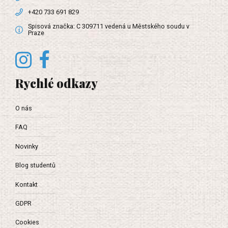
+420 733 691 829
Spisová značka: C 309711 vedená u Městského soudu v
Praze
Rychlé odkazy
O nás
FAQ
Novinky
Blog studentů
Kontakt
GDPR
Cookies