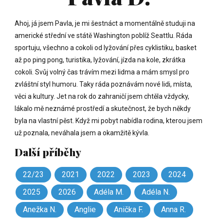
Ahoj, já jsem Pavla, je mi šestnáct a momentálně studuji na
americké střední ve státě Washington poblíž Seattlu. Ráda
sportuju, všechno a cokoli od lyžování přes cyklistiku, basket
až po ping pong, turistika, lyžování, jízda na kole, zkrátka
cokoli. Svůj volný čas trávím mezi lidma a mám smysl pro
zvláštní styl humoru. Taky ráda poznávám nové lidi, místa,
věci a kultury. Jet na rok do zahraničí jsem chtěla vždycky,
lákalo mě neznámé prostředí a skutečnost, že bych někdy
byla na vlastní pěst. Když mi pobyt nabídla rodina, kterou jsem
už poznala, neváhala jsem a okamžitě kývla.
Další příběhy
22/23
2021
2022
2023
2024
2025
2026
Adéla M.
Adéla N.
Anežka N.
Anglie
Anička F.
Anna R.