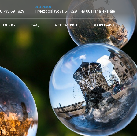
ADRESA
0 733 691 829
Hviezdoslavova 511/29, 149 00 Praha 4 - Háje
BLOG
FAQ
REFERENCE
KONTAKT