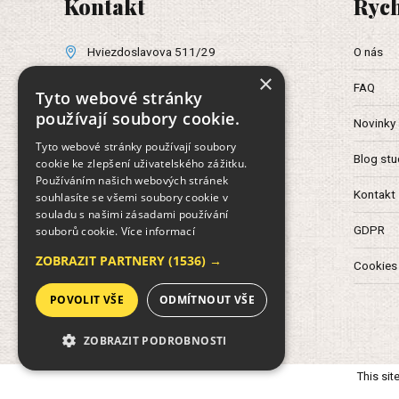
Kontakt
Rych
O nás
Hviezdoslavova 511/29
×
+420 724 590 129
FAQ
Tyto webové stránky
+420 733 691 829
používají soubory cookie.
Novinky
Spisová značka: C 309711
vedená u Městského soudu v
Tyto webové stránky používají soubory
Praze
Blog st
cookie ke zlepšení uživatelského zážitku.
Používáním našich webových stránek
Kontakt
souhlasíte se všemi soubory cookie v
souladu s našimi zásadami používání
GDPR
souborů cookie.
Více informací
ZOBRAZIT PARTNERY
(1536) →
Cookies
POVOLIT VŠE
ODMÍTNOUT VŠE
ZOBRAZIT PODROBNOSTI
This si
NEZBYTNĚ NUTNÉ SOUBORY