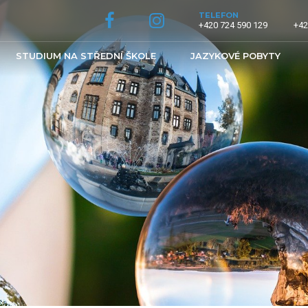
TELEFON
+420 724 590 129
+42
STUDIUM NA STŘEDNÍ ŠKOLE
JAZYKOVÉ POBYTY