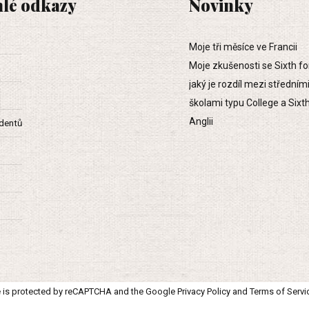
lé odkazy
Novinky
Moje tři měsíce ve Francii
Moje zkušenosti se Sixth f
jaký je rozdíl mezi středním
školami typu College a Sixt
Anglii
udentů
te is protected by reCAPTCHA and the Google
Privacy Policy
and
Terms of Servi