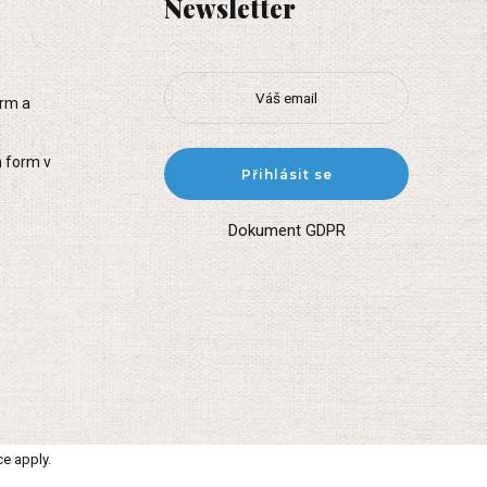
Newsletter
orm a
i
h form v
Dokument GDPR
ce
apply.