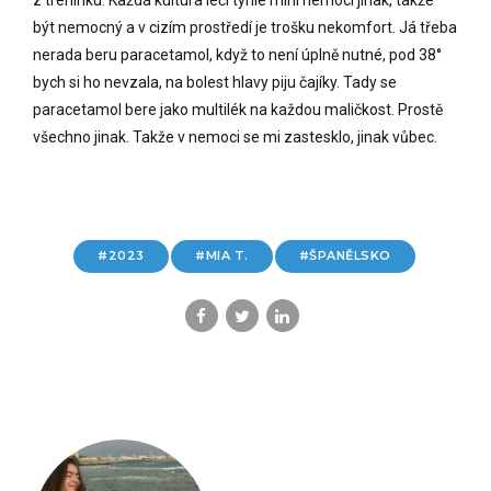
být nemocný a v cizím prostředí je trošku nekomfort. Já třeba
nerada beru paracetamol, když to není úplně nutné, pod 38°
bych si ho nevzala, na bolest hlavy piju čajíky. Tady se
paracetamol bere jako multilék na každou maličkost. Prostě
všechno jinak. Takže v nemoci se mi zastesklo, jinak vůbec.
2023
MIA T.
ŠPANĚLSKO