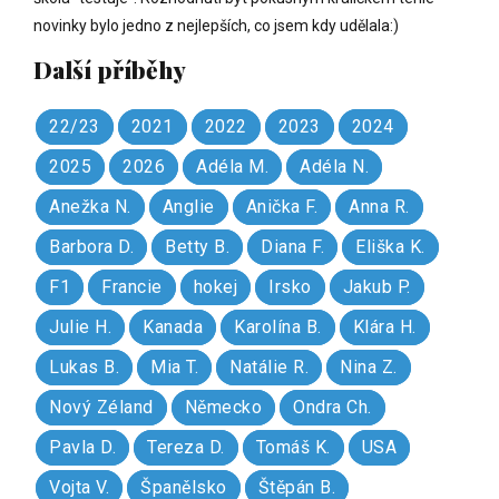
novinky bylo jedno z nejlepších, co jsem kdy udělala:)
Další příběhy
22/23
2021
2022
2023
2024
2025
2026
Adéla M.
Adéla N.
Anežka N.
Anglie
Anička F.
Anna R.
Barbora D.
Betty B.
Diana F.
Eliška K.
F1
Francie
hokej
Irsko
Jakub P.
Julie H.
Kanada
Karolína B.
Klára H.
Lukas B.
Mia T.
Natálie R.
Nina Z.
Nový Zéland
Německo
Ondra Ch.
Pavla D.
Tereza D.
Tomáš K.
USA
Vojta V.
Španělsko
Štěpán B.