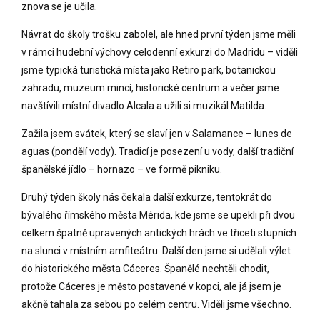
znova se je učila.
Návrat do školy trošku zabolel, ale hned první týden jsme měli
v rámci hudební výchovy celodenní exkurzi do Madridu – viděli
jsme typická turistická místa jako Retiro park, botanickou
zahradu, muzeum mincí, historické centrum a večer jsme
navštívili místní divadlo Alcala a užili si muzikál Matilda.
Zažila jsem svátek, který se slaví jen v Salamance – lunes de
aguas (pondělí vody). Tradicí je posezení u vody, další tradiční
španělské jídlo – hornazo – ve formě pikniku.
Druhý týden školy nás čekala další exkurze, tentokrát do
bývalého římského města Mérida, kde jsme se upekli při dvou
celkem špatně upravených antických hrách ve třiceti stupních
na slunci v místním amfiteátru. Další den jsme si udělali výlet
do historického města Cáceres. Španělé nechtěli chodit,
protože Cáceres je město postavené v kopci, ale já jsem je
akčně tahala za sebou po celém centru. Viděli jsme všechno.