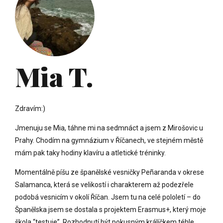
Mia T.
Zdravím:)
Jmenuju se Mia, táhne mi na sedmnáct a jsem z Mirošovic u
Prahy. Chodím na gymnázium v Říčanech, ve stejném městě
mám pak taky hodiny klavíru a atletické tréninky.
Momentálně píšu ze španělské vesničky Peñaranda v okrese
Salamanca, která se velikostí i charakterem až podezřele
podobá vesnicím v okolí Říčan. Jsem tu na celé pololetí – do
Španělska jsem se dostala s projektem Erasmus+, který moje
škola “testuje”. Rozhodnutí být pokusným králíčkem téhle