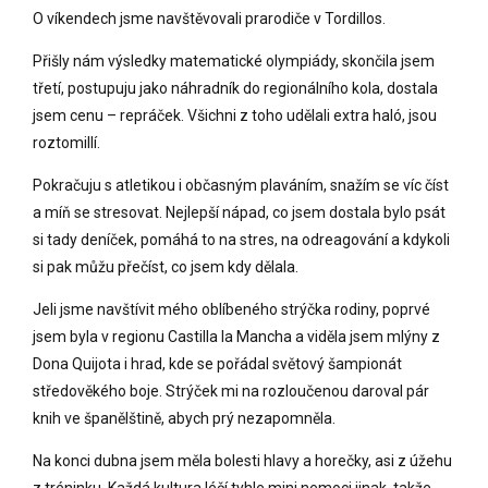
O víkendech jsme navštěvovali prarodiče v Tordillos.
Přišly nám výsledky matematické olympiády, skončila jsem
třetí, postupuju jako náhradník do regionálního kola, dostala
jsem cenu – repráček. Všichni z toho udělali extra haló, jsou
roztomillí.
Pokračuju s atletikou i občasným plaváním, snažím se víc číst
a míň se stresovat. Nejlepší nápad, co jsem dostala bylo psát
si tady deníček, pomáhá to na stres, na odreagování a kdykoli
si pak můžu přečíst, co jsem kdy dělala.
Jeli jsme navštívit mého oblíbeného strýčka rodiny, poprvé
jsem byla v regionu Castilla la Mancha a viděla jsem mlýny z
Dona Quijota i hrad, kde se pořádal světový šampionát
středověkého boje. Strýček mi na rozloučenou daroval pár
knih ve španělštině, abych prý nezapomněla.
Na konci dubna jsem měla bolesti hlavy a horečky, asi z úžehu
z tréninku. Každá kultura léčí tyhle mini nemoci jinak, takže