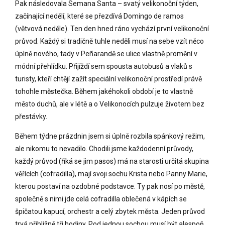
Pak následovala Semana Santa – svatý velikonoční týden,
začínající nedělí, které se přezdívá Domingo de ramos
(větvová neděle). Ten den hned ráno vychází první velikonoční
průvod. Každý si tradičně tuhle neděli musí na sebe vzít něco
úplně nového, tady v Peñarandě se ulice vlastně promění v
módní přehlídku. Přijíždí sem spousta autobusů a vlaků s
turisty, kteří chtějí zažít speciální velikonoční prostředí právě
tohohle městečka. Během jakéhokoli období je to vlastně
město duchů, ale v létě a o Velikonocích pulzuje životem bez
přestávky.
Během týdne prázdnin jsem si úplně rozbila spánkový režim,
ale nikomu to nevadilo. Chodili jsme každodenní průvody,
každý průvod (říká se jim pasos) má na starosti určitá skupina
věřících (cofradilla), mají svoji sochu Krista nebo Panny Marie,
kterou postaví na ozdobné podstavce. Ty pak nosí po městě,
společně s nimi jde celá cofradilla oblečená v kápích se
špičatou kapucí, orchestr a celý zbytek města. Jeden průvod
trvá přibližně tři hodiny. Pod jednou sochou musí být alespoň