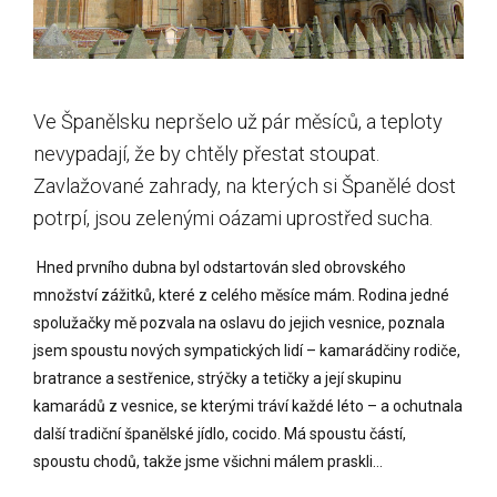
Ve Španělsku nepršelo už pár měsíců, a teploty
nevypadají, že by chtěly přestat stoupat.
Zavlažované zahrady, na kterých si Španělé dost
potrpí, jsou zelenými oázami uprostřed sucha.
Hned prvního dubna byl odstartován sled obrovského
množství zážitků, které z celého měsíce mám. Rodina jedné
spolužačky mě pozvala na oslavu do jejich vesnice, poznala
jsem spoustu nových sympatických lidí – kamarádčiny rodiče,
bratrance a sestřenice, strýčky a tetičky a její skupinu
kamarádů z vesnice, se kterými tráví každé léto – a ochutnala
další tradiční španělské jídlo, cocido. Má spoustu částí,
spoustu chodů, takže jsme všichni málem praskli…