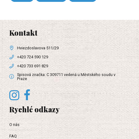
Kontakt
Hviezdoslavova 511/29
+420 724 590 129
+420 733 691 829
Spisová značka: C 309711 vedená u Městského soudu v
Praze
Rychlé odkazy
O nás
FAQ