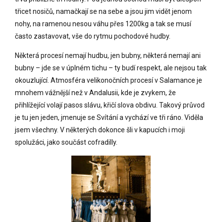
třicet nosičů, namačkají se na sebe a jsou jim vidět jenom
nohy, na ramenou nesou váhu přes 1200kg a tak se musí
často zastavovat, vše do rytmu pochodové hudby.
Některá procesí nemají hudbu, jen bubny, některá nemají ani
bubny – jde se v úplném tichu – ty budí respekt, ale nejsou tak
okouzlující. Atmosféra velikonočních procesí v Salamance je
mnohem vážnější než v Andalusii, kde je zvykem, že
přihlížející volají pasos slávu, křičí slova obdivu. Takový průvod
je tu jen jeden, jmenuje se Svítání a vychází ve tři ráno. Viděla
jsem všechny. V některých dokonce šli v kapucích i moji
spolužáci, jako součást cofradilly.