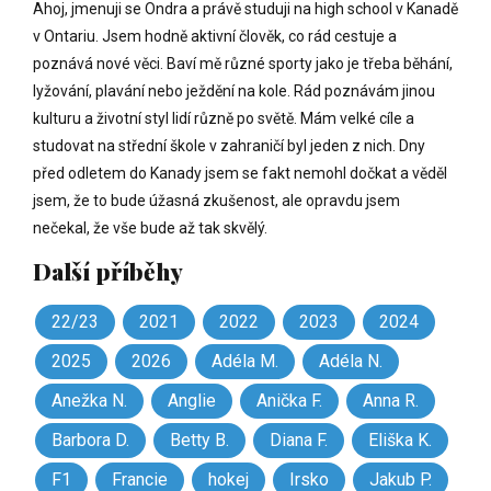
Ahoj, jmenuji se Ondra a právě studuji na high school v Kanadě
v Ontariu. Jsem hodně aktivní člověk, co rád cestuje a
poznává nové věci. Baví mě různé sporty jako je třeba běhání,
lyžování, plavání nebo ježdění na kole. Rád poznávám jinou
kulturu a životní styl lidí různě po světě. Mám velké cíle a
studovat na střední škole v zahraničí byl jeden z nich. Dny
před odletem do Kanady jsem se fakt nemohl dočkat a věděl
jsem, že to bude úžasná zkušenost, ale opravdu jsem
nečekal, že vše bude až tak skvělý.
Další příběhy
22/23
2021
2022
2023
2024
2025
2026
Adéla M.
Adéla N.
Anežka N.
Anglie
Anička F.
Anna R.
Barbora D.
Betty B.
Diana F.
Eliška K.
F1
Francie
hokej
Irsko
Jakub P.