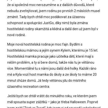
že si společně moc nerozumíme a z dalších důvodů, které
nebudu zveřejňovat, jsem rodinu po prvních 2 měsících musel
změnit. Tady bych chtěl moc poděkovat za úžasnou
schopnost a spolupráci JustGo, díky nimž byla změna
hostitelské rodiny okamžitá a klidná a další den už jsem byl v
nové rodině.
Moje nová hostitelská rodina je moc fajn. Bydlím s
hostitelskou mámou a jejím synem Kylem, kterému je 15 let.
Hostitelská mamka pracuje jako učitelka dětí, které mají s
něčím problém, a ty si bere domů, takže nás tu je většinou
více. Momentálně tu s námi jsou další dvě holky. Každé ráno
mě a Kyla vozí host mamka do školy a ze školy to máme 20
minut chůze domů. Já tedy většinou jdu do místního
úžasného recreation centra.
Ještě bych se chtěl vrátit do minulého roku, ve kterém jsem
měl spousta super zážitků – jako je třeba Halloween. Poprvé
jsem zažil “Trick or Treat”, kdy jsem si od sousedů vykoledoval