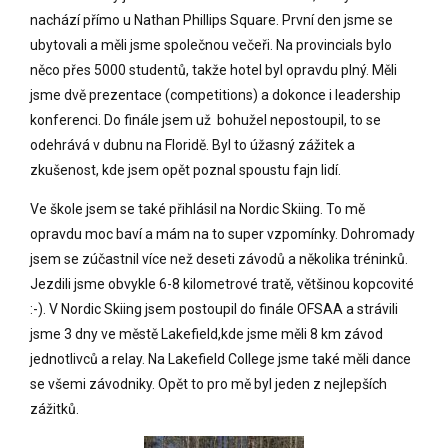
nachází přímo u Nathan Phillips Square. První den jsme se
ubytovali a měli jsme společnou večeři. Na provincials bylo
něco přes 5000 studentů, takže hotel byl opravdu plný. Měli
jsme dvě prezentace (competitions) a dokonce i leadership
konferenci. Do finále jsem už bohužel nepostoupil, to se
odehrává v dubnu na Floridě. Byl to úžasný zážitek a
zkušenost, kde jsem opět poznal spoustu fajn lidí.
Ve škole jsem se také přihlásil na Nordic Skiing. To mě
opravdu moc baví a mám na to super vzpomínky. Dohromady
jsem se zúčastnil více než deseti závodů a několika tréninků.
Jezdili jsme obvykle 6-8 kilometrové tratě, většinou kopcovité
:-). V Nordic Skiing jsem postoupil do finále OFSAA a strávili
jsme 3 dny ve městě Lakefield,kde jsme měli 8 km závod
jednotlivců a relay. Na Lakefield College jsme také měli dance
se všemi závodniky. Opět to pro mě byl jeden z nejlepších
zážitků.