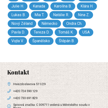
Julie H.
Kanada
Karolína B.
Klára H.
Lukas B.
Mia T.
Natálie R.
Nina Z.
Nový Zéland
Německo
Ondra Ch.
Pavla D.
Tereza D.
Tomáš K.
USA
Vojta V.
Španělsko
Štěpán B.
Kontakt
Hviezdoslavova 511/29
+420 724 590 129
+420 733 691 829
Spisová značka: C 309711 vedená u Městského soudu v
Praze