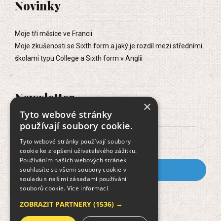
Novinky
Moje tři měsíce ve Francii
Moje zkušenosti se Sixth form a jaký je rozdíl mezi středními
školami typu College a Sixth form v Anglii
Newsletter
×
Tyto webové stránky
používají soubory cookie.
Tyto webové stránky používají soubory
cookie ke zlepšení uživatelského zážitku.
Používáním našich webových stránek
souhlasíte se všemi soubory cookie v
souladu s našimi zásadami používání
souborů cookie.
Více informací
Dokument GDPR
ZOBRAZIT PARTNERY
(1536) →