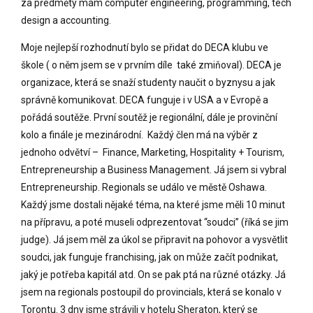
za předměty mám computer engineering, programming, tech
design a accounting.
Moje nejlepší rozhodnutí bylo se přidat do DECA klubu ve
škole ( o něm jsem se v prvním díle také zmiňoval). DECA je
organizace, která se snaží studenty naučit o byznysu a jak
správně komunikovat. DECA funguje i v USA a v Evropě a
pořádá soutěže. První soutěž je regionální, dále je provinční
kolo a finále je mezinárodní. Každý člen má na výběr z
jednoho odvětví – Finance, Marketing, Hospitality + Tourism,
Entrepreneurship a Business Management. Já jsem si vybral
Entrepreneurship. Regionals se událo ve městě Oshawa.
Každý jsme dostali nějaké téma, na které jsme měli 10 minut
na přípravu, a poté museli odprezentovat “soudci” (říká se jim
judge). Já jsem měl za úkol se připravit na pohovor a vysvětlit
soudci, jak funguje franchising, jak on může začít podnikat,
jaký je potřeba kapitál atd. On se pak ptá na různé otázky. Já
jsem na regionals postoupil do provincials, která se konalo v
Torontu. 3 dny jsme strávili v hotelu Sheraton, který se