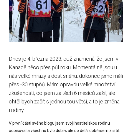
Dnes je 4. března 2023, což znamená, že jsem v
Kanadě něco přes půl roku. Momentálně jsou u
nás velké mrazy a dost sněhu, dokonce jsme měli
přes -30 stupňů. Mám opravdu velké množství
zkušeností, co jsem za těch 6 měsíců zažil, ale
chtěl bych začít s jednou tou větší, a to je změna
rodiny.
V první části svého blogu jsem svoji hostitelskou rodinu
popisoval a všechno bylo dobrý, ale po delší době jsem zjistil,