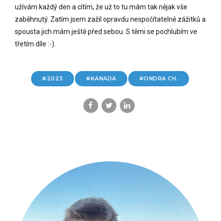
užívám každý den a cítím, že už to tu mám tak nějak vše
zaběhnutý. Zatím jsem zažil opravdu nespočítatelně zážitků a
spousta jich mám ještě před sebou. S těmi se pochlubím ve
třetím díle :-).
2023
KANADA
ONDRA CH.